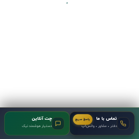
کد رهگیری املاک چه اعتباری دارد؟
معمولاً افرادی که تجربه زیادی در معامله ملک ندارن،
همیشه از این نگرانند که مبادا زمان…
نکات اداری
+1
تماس با ما
چت آنلاین
پاسخ سریع
دفتر • مشاور • واتس‌اپ
دستیار هوشمند نیک