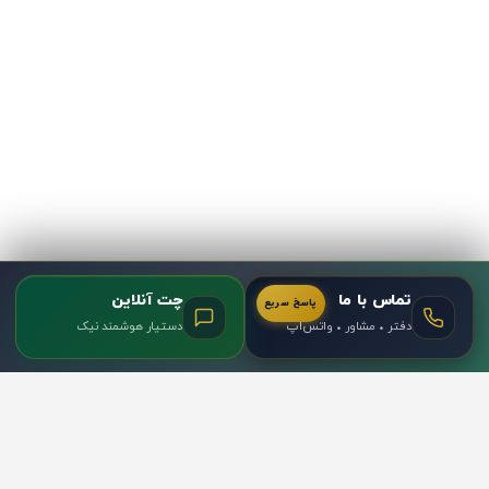
265 مترمربع
3 اتاق
تماس با ما
چت آنلاین
پاسخ سریع
دفتر • مشاور • واتس‌اپ
دستیار هوشمند نیک
تلفن : 02122231022